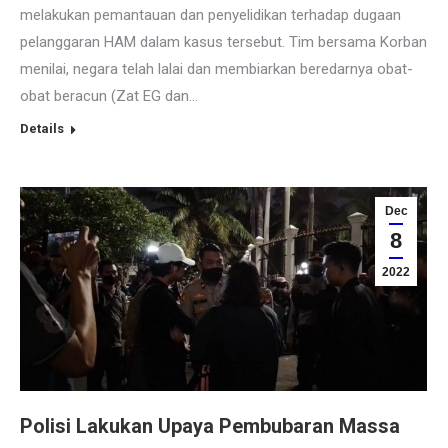
melakukan pemantauan dan penyelidikan terhadap dugaan
pelanggaran HAM dalam kasus tersebut. Tim bersama Korban
menilai, negara telah lalai dan membiarkan beredarnya obat-
obat beracun (Zat EG dan…
Details
Dec
8
2022
Polisi Lakukan Upaya Pembubaran Massa