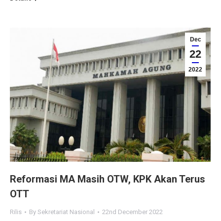
Dec
22
2022
Reformasi MA Masih OTW, KPK Akan Terus
OTT
Rilis
By
Sekretariat Nasional
22nd December 2022