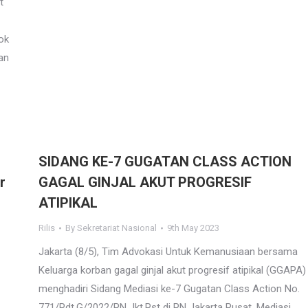
t
ok
an
SIDANG KE-7 GUGATAN CLASS ACTION
r
GAGAL GINJAL AKUT PROGRESIF
ATIPIKAL
Rilis
By
Sekretariat Nasional
9th May 2023
Jakarta (8/5), Tim Advokasi Untuk Kemanusiaan bersama
Keluarga korban gagal ginjal akut progresif atipikal (GGAPA)
menghadiri Sidang Mediasi ke-7 Gugatan Class Action No.
771/Pdt.G/2022/PN Jkt.Pst di PN Jakarta Pusat. Mediasi