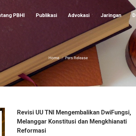
ntang PBHI
Publikasi
Advokasi
Jaringan
tang PBHI
Publikasi
Advokasi
Jaringan
D
Home
Pers Release
You are here:
Revisi UU TNI Mengembalikan DwiFungsi,
Melanggar Konstitusi dan Mengkhianati
Reformasi