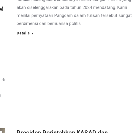
akan diselenggarakan pada tahun 2024 mendatang. Kami
AM
menilai pernyataan Pangdam dalam tulisan tersebut sangat
berdimensi dan bernuansa politis.…
Details
 di
t
Presiden Perintahkan KASAD dan