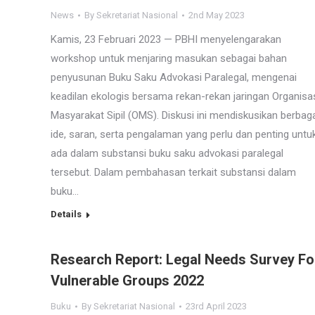
News
By
Sekretariat Nasional
2nd May 2023
Kamis, 23 Februari 2023 — PBHI menyelengarakan
workshop untuk menjaring masukan sebagai bahan
penyusunan Buku Saku Advokasi Paralegal, mengenai
keadilan ekologis bersama rekan-rekan jaringan Organisa
Masyarakat Sipil (OMS). Diskusi ini mendiskusikan berbag
ide, saran, serta pengalaman yang perlu dan penting untu
ada dalam substansi buku saku advokasi paralegal
tersebut. Dalam pembahasan terkait substansi dalam
buku…
Details
Research Report: Legal Needs Survey Fo
Vulnerable Groups 2022
Buku
By
Sekretariat Nasional
23rd April 2023