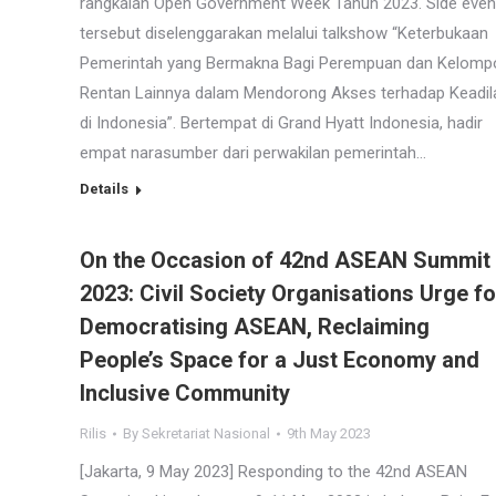
rangkaian Open Government Week Tahun 2023. Side even
tersebut diselenggarakan melalui talkshow “Keterbukaan
Pemerintah yang Bermakna Bagi Perempuan dan Kelomp
Rentan Lainnya dalam Mendorong Akses terhadap Keadil
di Indonesia”. Bertempat di Grand Hyatt Indonesia, hadir
empat narasumber dari perwakilan pemerintah…
Details
On the Occasion of 42nd ASEAN Summit
2023: Civil Society Organisations Urge fo
Democratising ASEAN, Reclaiming
People’s Space for a Just Economy and
Inclusive Community
Rilis
By
Sekretariat Nasional
9th May 2023
[Jakarta, 9 May 2023] Responding to the 42nd ASEAN