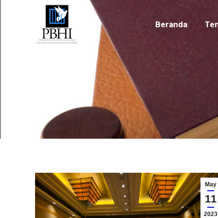
Beranda
Te
Beranda
Ten
May
11
2023