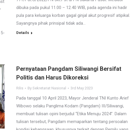
ast
dibuka pada pukul 11.00 – 12.40 WIB, pada agenda ini hadir
y
pula para keluarga korban gagal ginjal akut progresif atipikal.
Sayangnya pihak prinsipal tidak ada…
 5-
Details
Pernyataan Pangdam Siliwangi Bersifat
Politis dan Harus Dikoreksi
Rilis
By
Sekretariat Nasional
3rd May 2023
Pada tanggal 10 April 2023, Mayor Jenderal TNI Kunto Arief
Wibowo selaku Panglima Kodam (Pangdam) III/Siliwangi,
membuat tulisan opini berjudul “Etika Menuju 2024”. Dalam
tulisan tersebut, Pangdam memaparkan tentang persoalan
kondisi kebangsaan, khususnya terkait dengan Pemilu yang