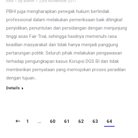
Rilis
By
admin
23rd November 2017
PBHI juga mengharapkan penegak hukum bertindak
professional dalam melakukan pemeriksaan baik ditingkat
penyidikan, penuntutan dan persidangan dengan menjunjung
tinggi asas Fair Trial, sehingga hasilnya memenuhi rasa
keadilan masyarakat dan tidak hanya menjadi panggung
pertarungan politik. Seluruh pihak melakukan pengawasan
terhadap pengungkapan kasus Korupsi DGS BI dan tidak
memberikan pernyataan yang memojokan proses peradilan
dengan tujuan…
Details
1
…
60
61
62
63
64