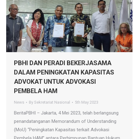
PBHI DAN PERADI BEKERJASAMA
DALAM PENINGKATAN KAPASITAS
ADVOKAT UNTUK ADVOKASI
PEMBELA HAM
News
By
Sekretariat Nasional
5th May 2023
BeritaPBHI – Jakarta, 4 Mei 2023, telah berlangsung
penandatanganan Memorandum of Understanding
(MoU) “Peningkatan Kapasitas terkait Advokasi
Pembela HAM” antara Perhimpunan Bantuan Hukum