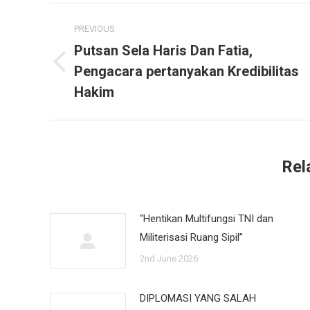
Post
PREVIOUS
navigation
Putsan Sela Haris Dan Fatia,
Pengacara pertanyakan Kredibilitas
Previous
post:
Hakim
Rel
“Hentikan Multifungsi TNI dan
Militerisasi Ruang Sipil”
2nd June 2026
DIPLOMASI YANG SALAH