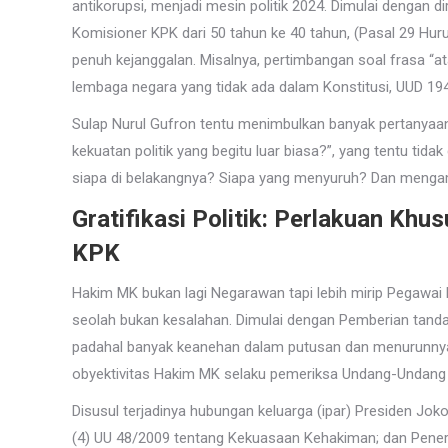
antikorupsi, menjadi mesin politik 2024. Dimulai dengan d
Komisioner KPK dari 50 tahun ke 40 tahun, (Pasal 29 Hur
penuh kejanggalan. Misalnya, pertimbangan soal frasa “a
lembaga negara yang tidak ada dalam Konstitusi, UUD 1
Sulap Nurul Gufron tentu menimbulkan banyak pertanyaan
kekuatan politik yang begitu luar biasa?”, yang tentu tid
siapa di belakangnya? Siapa yang menyuruh? Dan menga
Gratifikasi Politik: Perlakuan Kh
KPK
Hakim MK bukan lagi Negarawan tapi lebih mirip Pegawai 
seolah bukan kesalahan. Dimulai dengan Pemberian tan
padahal banyak keanehan dalam putusan dan menurunnya
obyektivitas Hakim MK selaku pemeriksa Undang-Undang
Disusul terjadinya hubungan keluarga (ipar) Presiden Jo
(4) UU 48/2009 tentang Kekuasaan Kehakiman; dan Pene