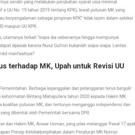
irinya sendiri yang melakukan perubahan syarat usia minimal
uf e UU No. 19 tahun 2019 tentang KPK), lewat putusan MK yang
tau berpengalaman sebagai pimpinan KPK” tidak lazim dalam seleksi
945 maupun UU KPK.
, utamanya terkait “siapa dia sebenarnya hingga mempunyai
ak dapat dijawab karena Nurul Gufron bukanlah siapa-siapa. Lantas
mbil manfaatnya?
usus terhadap MK, Upah untuk Revisi UU
Pemerintahan. Berbagai kejanggalan dan pelanggaran terus bergulir
da kehormatan Bintang Mahaputera tahun 2020 kepada Hakim MK
 kualitas putusan MK, dan tentunya menganggu independensi dan
 yang dibentuk oleh Pemerintah bersama DPR.
kowi dan Hakim MK, Anwar Usman, yang jelas melanggar Pasal 17 aya
rapan Prinsip Ketidakberpihakan dalam Peraturan MK Nomor