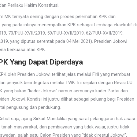
an Perilaku Hakim Konstitusi.
akim MK ternyata seiring dengan proses pelemahan KPK dan
 MK yang pada intinya menempatkan KPK sebagai Lembaga eksekutif di
9, 70/PUU-XVII/2019, 59/PUU-XVII/2019, 62/PUU-XVII/2019,
19, yang diputus serentak pada 04 Mei 2021). Presiden Jokowi
ena berkuasa atas KPK.
PK Yang Dapat Diperdaya
K oleh Presiden Jokowi terlihat jelas melalui Firli yang membuat
penyidik berintegritas melalui TWK. Ini sejalan dengan Revisi UU
KPK yang bukan “kader Jokowi” namun semuanya kader Partai dan
n Jokowi. Kondisi ini justru dilihat sebagai peluang bagi Presiden
tai pengusung dan pendukung.
 Sebut saja, ajang Sirkuit Mandalika yang sarat pelanggaran hak asasi
tanah masyarakat, dan pembiayaan yang tidak wajar, justru tidak
edan, salah satu Calon Presiden yang “tidak direstui Jokowi”,