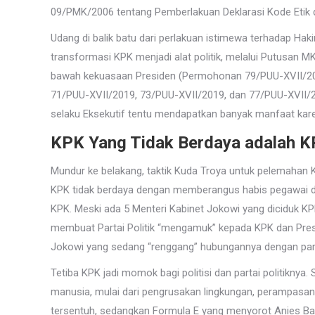
09/PMK/2006 tentang Pemberlakuan Deklarasi Kode Etik d
Udang di balik batu dari perlakuan istimewa terhadap H
transformasi KPK menjadi alat politik, melalui Putusan
bawah kekuasaan Presiden (Permohonan 79/PUU-XVII/201
71/PUU-XVII/2019, 73/PUU-XVII/2019, dan 77/PUU-XVII/20
selaku Eksekutif tentu mendapatkan banyak manfaat kar
KPK Yang Tidak Berdaya adalah K
Mundur ke belakang, taktik Kuda Troya untuk pelemahan KP
KPK tidak berdaya dengan memberangus habis pegawai dan 
KPK. Meski ada 5 Menteri Kabinet Jokowi yang diciduk 
membuat Partai Politik “mengamuk” kepada KPK dan Preside
Jokowi yang sedang “renggang” hubungannya dengan par
Tetiba KPK jadi momok bagi politisi dan partai politiknya.
manusia, mulai dari pengrusakan lingkungan, perampasan 
tersentuh, sedangkan Formula E yang menyorot Anies Basw