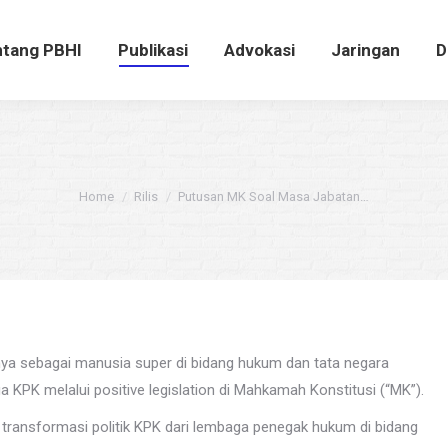
ntang PBHI
Publikasi
Advokasi
Jaringan
tang PBHI
Publikasi
Advokasi
Jaringan
D
You are here:
Home
Rilis
Putusan MK Soal Masa Jabatan…
nya sebagai manusia super di bidang hukum dan tata negara
 KPK melalui positive legislation di Mahkamah Konstitusi (“MK”).
transformasi politik KPK dari lembaga penegak hukum di bidang