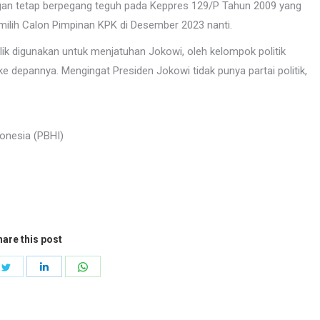
gan tetap berpegang teguh pada Keppres 129/P Tahun 2009 yang
milih Calon Pimpinan KPK di Desember 2023 nanti.
balik digunakan untuk menjatuhan Jokowi, oleh kelompok politik
e depannya. Mengingat Presiden Jokowi tidak punya partai politik,
onesia (PBHI)
are this post
e
Share
Share
Share
on
on
on
book
Twitter
LinkedIn
WhatsApp