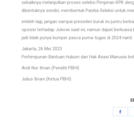
sebaiknya melanjutkan proses seleksi Pimpinan KPK den
dibentuknya sendiri, membentuk Panitia Seleksi untuk me
erlebih lagi, jangan sampai preseden buruk ini justru ber
oposisi terhadap Jokowi saat ini, namun dapat berkuasa k
jadi tidak punya bumper pasca purna-tugas di 2024 nanti.
Jakarta, 26 Mei 2023
Perhimpunan Bantuan Hukum dan Hak Asasi Manusia Ind
Andi Nur Ilman (Peneliti PBHI)
Julius Ibrani (Ketua PBHI)
Sh
Shar
on
Face