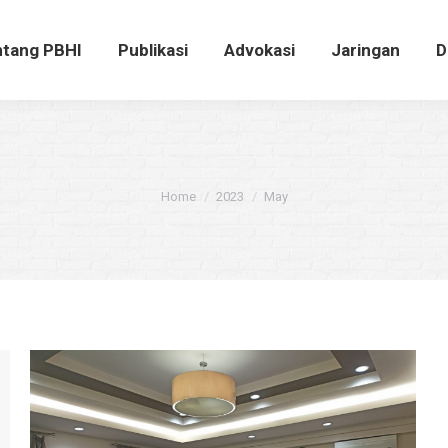
ntang PBHI
Publikasi
Advokasi
Jaringan
tang PBHI
Publikasi
Advokasi
Jaringan
D
You are here:
Home
2023
May