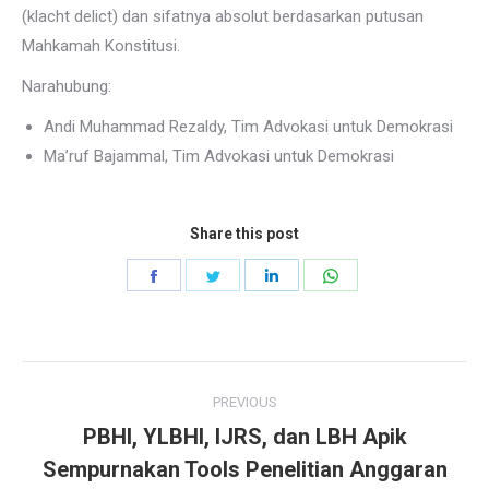
(klacht delict) dan sifatnya absolut berdasarkan putusan
Mahkamah Konstitusi.
Narahubung:
Andi Muhammad Rezaldy, Tim Advokasi untuk Demokrasi
Ma’ruf Bajammal, Tim Advokasi untuk Demokrasi
Share this post
Share
Share
Share
Share
on
on
on
on
Facebook
Twitter
LinkedIn
WhatsApp
Post
PREVIOUS
navigation
PBHI, YLBHI, IJRS, dan LBH Apik
Sempurnakan Tools Penelitian Anggaran
Previous