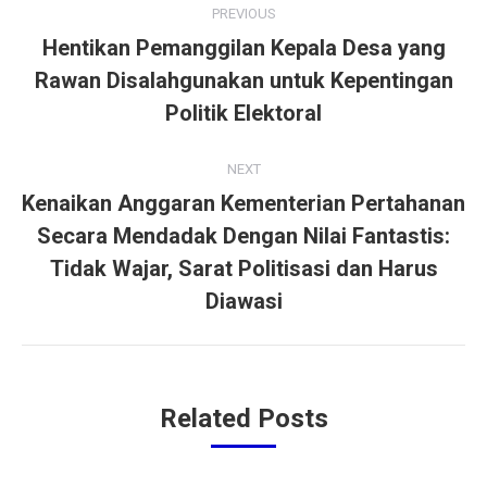
PREVIOUS
navigation
Hentikan Pemanggilan Kepala Desa yang
Rawan Disalahgunakan untuk Kepentingan
Previous
post:
Politik Elektoral
NEXT
Kenaikan Anggaran Kementerian Pertahanan
Secara Mendadak Dengan Nilai Fantastis:
Next
Tidak Wajar, Sarat Politisasi dan Harus
post:
Diawasi
Related Posts