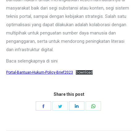
masyarakat baik dari segi substansi atau konten, segi sistem
teknis portal, sampai dengan kebijakan strategis. Salah satu
optimalisasi yang dapat dilakukan adalah kolaborasi dengan
multipihak untuk penguatan sumber daya manusia dan
penganggaran, serta untuk mendorong peningkatan literasi
dan infrastruktur digital.
Baca selengkapnya di sini
Portal-Bantuan-Hukum-Policy-Brief2023
Download
Share this post
Share
Share
Share
Share
on
on
on
on
Facebook
Twitter
LinkedIn
WhatsApp
Post