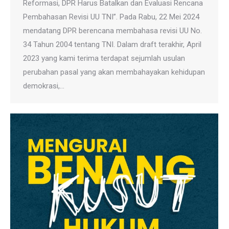
Reformasi, DPR Harus Batalkan dan Evaluasi Rencana
Pembahasan Revisi UU TNI”. Pada Rabu, 22 Mei 2024
mendatang DPR berencana membahasa revisi UU No.
34 Tahun 2004 tentang TNI. Dalam draft terakhir, April
2023 yang kami terima terdapat sejumlah usulan
perubahan pasal yang akan membahayakan kehidupan
demokrasi,…