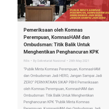
Pemeriksaan oleh Komnas
Perempuan, KomnasHAM dan
Ombudsman: Titik Balik Untuk
Menghentikan Penghancuran KPK
Rilis
By
Sekretariat Nasional
26th May 2021
“Publik Minta Komnas Perempuan, KomnasHAM
dan Ombudsman Jadi HERO, Jangan Sampai Jadi
ZERO” PERNYATAAN SIKAP PBHI Pemeriksaan
oleh Komnas Perempuan, KomnasHAM dan
Ombudsman: Titik Balik Untuk Menghentikan
Penghancuran KPK “Publik Minta Komnas
Perempuan, KomnasHAM dan Ombudsman Jadi