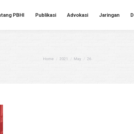
ntang PBHI
Publikasi
Advokasi
Jaringan
tang PBHI
Publikasi
Advokasi
Jaringan
D
You are here:
Home
2021
May
26