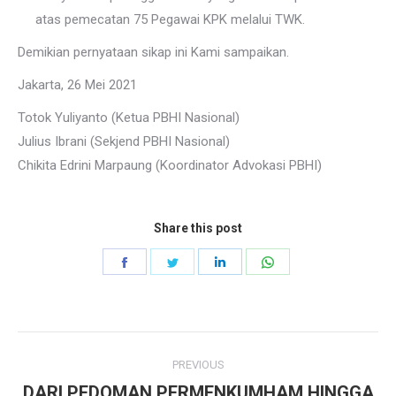
atas pemecatan 75 Pegawai KPK melalui TWK.
Demikian pernyataan sikap ini Kami sampaikan.
Jakarta, 26 Mei 2021
Totok Yuliyanto (Ketua PBHI Nasional)
Julius Ibrani (Sekjend PBHI Nasional)
Chikita Edrini Marpaung (Koordinator Advokasi PBHI)
Share this post
Share
Share
Share
Share
on
on
on
on
Facebook
Twitter
LinkedIn
WhatsApp
Post
PREVIOUS
navigation
DARI PEDOMAN PERMENKUMHAM HINGGA