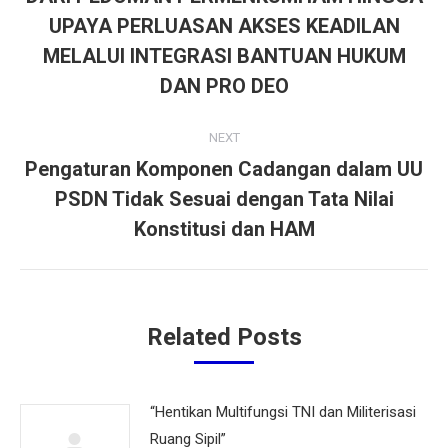
UPAYA PERLUASAN AKSES KEADILAN
Previous
MELALUI INTEGRASI BANTUAN HUKUM
post:
DAN PRO DEO
NEXT
Pengaturan Komponen Cadangan dalam UU
PSDN Tidak Sesuai dengan Tata Nilai
Next
post:
Konstitusi dan HAM
Related Posts
“Hentikan Multifungsi TNI dan Militerisasi
Ruang Sipil”