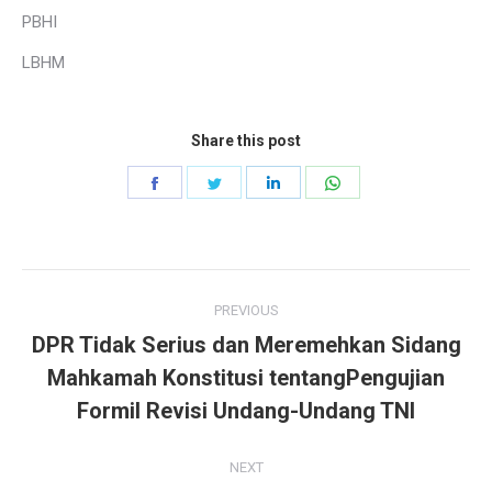
PBHI
LBHM
Share this post
Share
Share
Share
Share
on
on
on
on
Facebook
Twitter
LinkedIn
WhatsApp
Post
PREVIOUS
navigation
DPR Tidak Serius dan Meremehkan Sidang
Mahkamah Konstitusi tentangPengujian
Previous
post:
Formil Revisi Undang-Undang TNI
NEXT