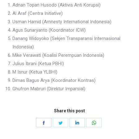
Adnan Topan Husodo (Aktivis Anti Korupsi)
⁠Al Araf (Centra Initiative)
⁠Usman Hamid (Amnesty International Indonesia)
⁠Agus Sunaryanto (Koordinator ICW)
⁠Danang Widoyoko (Sekjen Transparansi Internasional
Indonesia)
⁠Mike Verawati (Koalisi Perempuan Indonesia)
Julius Ibrani (Ketua PBHI)
⁠M Isnur (Ketua YLBHI)
⁠Dimas Bagus Arya (Koordinator Kontras)
⁠Ghufron Mabruri (Direktur Imparsial)
Share this post
Share
Share
Share
Share
on
on
on
on