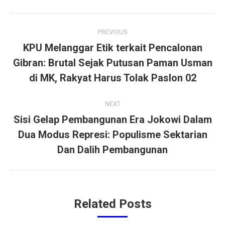
Facebook
Twitter
LinkedIn
WhatsApp
Post
PREVIOUS
navigation
KPU Melanggar Etik terkait Pencalonan
Gibran: Brutal Sejak Putusan Paman Usman
Previous
post:
di MK, Rakyat Harus Tolak Paslon 02
NEXT
Sisi Gelap Pembangunan Era Jokowi Dalam
Dua Modus Represi: Populisme Sektarian
Next
post:
Dan Dalih Pembangunan
Related Posts