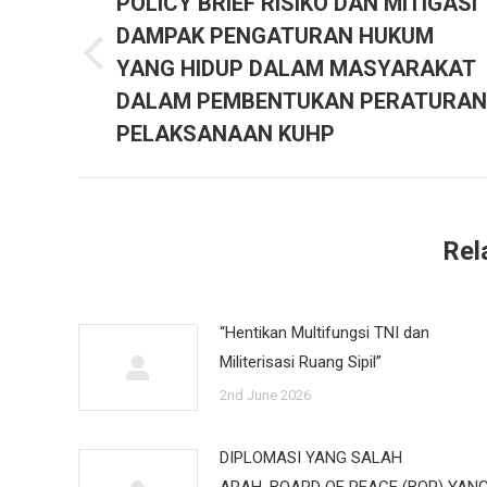
POLICY BRIEF RISIKO DAN MITIGASI
DAMPAK PENGATURAN HUKUM
YANG HIDUP DALAM MASYARAKAT
Previous
post:
DALAM PEMBENTUKAN PERATURAN
PELAKSANAAN KUHP
Rel
“Hentikan Multifungsi TNI dan
Militerisasi Ruang Sipil”
2nd June 2026
DIPLOMASI YANG SALAH
ARAH, BOARD OF PEACE (BOP) YAN