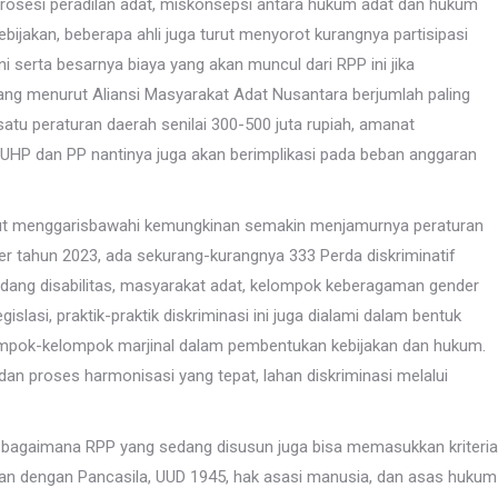
rosesi peradilan adat, miskonsepsi antara hukum adat dan hukum
ebijakan, beberapa ahli juga turut menyorot kurangnya partisipasi
 serta besarnya biaya yang akan muncul dari RPP ini jika
g menurut Aliansi Masyarakat Adat Nusantara berjumlah paling
atu peraturan daerah senilai 300-500 juta rupiah, amanat
UHP dan PP nantinya juga akan berimplikasi pada beban anggaran
turut menggarisbawahi kemungkinan semakin menjamurnya peraturan
r tahun 2023, ada sekurang-kurangnya 333 Perda diskriminatif
ang disabilitas, masyarakat adat, kelompok keberagaman gender
egislasi, praktik-praktik diskriminasi ini juga dialami dalam bentuk
elompok-kelompok marjinal dalam pembentukan kebijakan dan hukum.
n proses harmonisasi yang tepat, lahan diskriminasi melalui
g bagaimana RPP yang sedang disusun juga bisa memasukkan kriteria
ngan dengan Pancasila, UUD 1945, hak asasi manusia, dan asas hukum