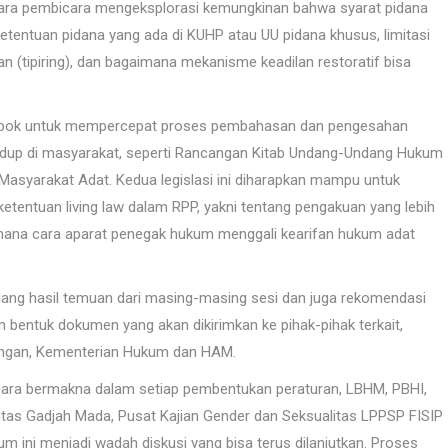
 para pembicara mengeksplorasi kemungkinan bahwa syarat pidana
tentuan pidana yang ada di KUHP atau UU pidana khusus, limitasi
n (tipiring), dan bagaimana mekanisme keadilan restoratif bisa
ompok untuk mempercepat proses pembahasan dan pengesahan
idup di masyarakat, seperti Rancangan Kitab Undang-Undang Hukum
syarakat Adat. Kedua legislasi ini diharapkan mampu untuk
etentuan living law dalam RPP, yakni tentang pengakuan yang lebih
ana cara aparat penegak hukum menggali kearifan hukum adat
lang hasil temuan dari masing-masing sesi dan juga rekomendasi
m bentuk dokumen yang akan dikirimkan ke pihak-pihak terkait,
angan, Kementerian Hukum dan HAM.
ecara bermakna dalam setiap pembentukan peraturan, LBHM, PBHI,
tas Gadjah Mada, Pusat Kajian Gender dan Seksualitas LPPSP FISIP
m ini menjadi wadah diskusi yang bisa terus dilanjutkan. Proses