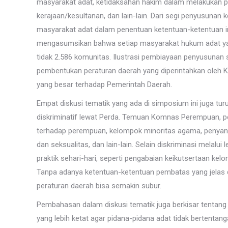
masyarakat adat, ketidaksahan hakim dalam melakukan p
kerajaan/kesultanan, dan lain-lain. Dari segi penyusunan k
masyarakat adat dalam penentuan ketentuan-ketentuan ini
mengasumsikan bahwa setiap masyarakat hukum adat yan
tidak 2.586 komunitas. Ilustrasi pembiayaan penyusunan s
pembentukan peraturan daerah yang diperintahkan oleh K
yang besar terhadap Pemerintah Daerah.
Empat diskusi tematik yang ada di simposium ini juga 
diskriminatif lewat Perda. Temuan Komnas Perempuan, pe
terhadap perempuan, kelompok minoritas agama, penyand
dan seksualitas, dan lain-lain. Selain diskriminasi melalui l
praktik sehari-hari, seperti pengabaian keikutsertaan k
Tanpa adanya ketentuan-ketentuan pembatas yang jelas da
peraturan daerah bisa semakin subur.
Pembahasan dalam diskusi tematik juga berkisar tentan
yang lebih ketat agar pidana-pidana adat tidak bertenta