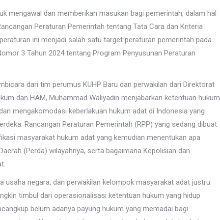
ntuk mengawal dan memberikan masukan bagi pemerintah, dalam hal
ncangan Peraturan Pemerintah tentang Tata Cara dan Kriteria
raturan ini menjadi salah satu target peraturan pemerintah pada
n Nomor 3 Tahun 2024 tentang Program Penyusunan Peraturan
mbicara dari tim perumus KUHP Baru dan perwakilan dari Direktorat
Hukum dan HAM, Muhammad Waliyadin menjabarkan ketentuan hukum
 dan mengakomodasi keberlakuan hukum adat di Indonesia yang
erdeka. Rancangan Peraturan Pemerintah (RPP) yang sedang dibuat
ifikasi masyarakat hukum adat yang kemudian menentukan apa
Daerah (Perda) wilayahnya, serta bagaimana Kepolisian dan
t.
ata usaha negara, dan perwakilan kelompok masyarakat adat justru
gkin timbul dari operasionalisasi ketentuan hukum yang hidup
mencangkup belum adanya payung hukum yang memadai bagi