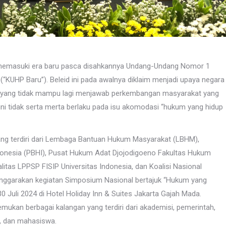
ah memasuki era baru pasca disahkannya Undang-Undang Nomor 1
KUHP Baru”). Beleid ini pada awalnya diklaim menjadi upaya negara
da, yang tidak mampu lagi menjawab perkembangan masyarakat yang
ni tidak serta merta berlaku pada isu akomodasi “hukum yang hidup
yang terdiri dari Lembaga Bantuan Hukum Masyarakat (LBHM),
nesia (PBHI), Pusat Hukum Adat Djojodigoeno Fakultas Hukum
itas LPPSP FISIP Universitas Indonesia, dan Koalisi Nasional
enggarakan kegiatan Simposium Nasional bertajuk “Hukum yang
 Juli 2024 di Hotel Holiday Inn & Suites Jakarta Gajah Mada.
mukan berbagai kalangan yang terdiri dari akademisi, pemerintah,
ia, dan mahasiswa.