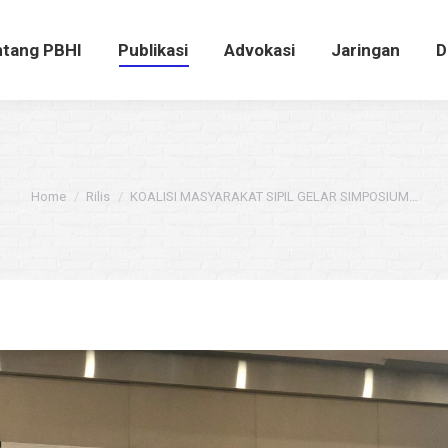
ntang PBHI
Publikasi
Advokasi
Jaringan
tang PBHI
Publikasi
Advokasi
Jaringan
D
You are here:
Home
Rilis
KOALISI MASYARAKAT SIPIL GELAR SIMPOSIUM…