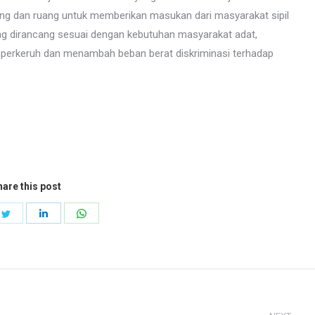
g dan ruang untuk memberikan masukan dari masyarakat sipil
ng dirancang sesuai dengan kebutuhan masyarakat adat,
perkeruh dan menambah beban berat diskriminasi terhadap
are this post
e
Share
Share
Share
on
on
on
book
Twitter
LinkedIn
WhatsApp