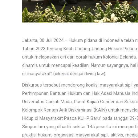
Jakarta, 30 Juli 2024 – Hukum pidana di Indonesia tel
Tahun 2023 tentang Kitab Undang-Undang Hukum Pidana (“
untuk melepaskan diri dari corak hukum kolonial Belan
dinamis untuk mencapai keadilan. Namun sayangnya, hal i
di masyarakat” (dikenal dengan living law).
Diskursus tersebut mendorong koalisi masyarakat sipil 
Perhimpunan Bantuan Hukum dan Hak Asasi Manusia Indo
Universitas Gadjah Mada, Pusat Kajian Gender dan Seksual
Kelompok Rentan Anti Diskriminasi (KAIN) untuk menyel
Hidup di Masyarakat Pasca KUHP Baru” pada tanggal 29-30
Simposium yang dihadiri sekitar 145 peserta ini memperte
praktisi hukum, organisasi masyarakat sipil, aktivis, med