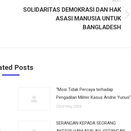
NEXT
SOLIDARITAS DEMOKRASI DAN HAK
ASASI MANUSIA UNTUK
Next
post:
BANGLADESH
ated Posts
“Mosi Tidak Percaya terhadap
Pengadilan Militer Kasus Andrie Yunus”
22nd May 2026
SERANGAN KEPADA SEORANG
G
AKTIVIS HAM ADALAH SERANGAN