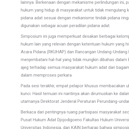
lainnya. Berkenaan dengan mekanisme perlindungan ini,
hukum yang hidup di masyarakat untuk tidak mengulang ke
pidana adat sesuai dengan mekanisme tindak pidana ringa
digunakan sebagai acuan peradilan pidana adat.
Simposium ini juga memperkuat desakan berbagai kel
hukum lain yang relevan dengan ketentuan hukum yang h
Acara Pidana (RKUHAP) dan Rancangan Undang-Undang Ma
menjembatani hal-hal yang tidak mungkin dibahas dalam k
ajeg terhadap semua masyarakat hukum adat dan bagaim
dalam memproses perkara.
Pada sesi terakhir, empat pelapor khusus membacakan u
kunci. Hasil temuan ini nantinya akan dirumuskan ke dala
utamanya Direktorat Jenderal Peraturan Perundang-und
Berkaca dari pentingnya ruang partisipasi masyarakat s
Pusat Hukum Adat Djojodigoeno Fakultas Hukum Universi
Universitas Indonesia, dan KAIN berharap bahwa simposiu