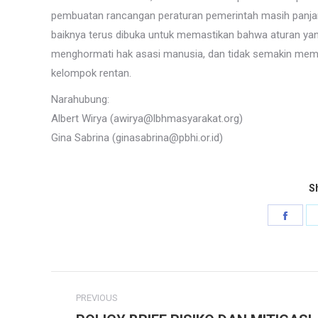
pembuatan rancangan peraturan pemerintah masih panjan
baiknya terus dibuka untuk memastikan bahwa aturan ya
menghormati hak asasi manusia, dan tidak semakin mem
kelompok rentan.
Narahubung:
Albert Wirya (awirya@lbhmasyarakat.org)
Gina Sabrina (ginasabrina@pbhi.or.id)
Sh
Shar
on
Face
Post
PREVIOUS
navigation