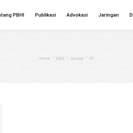
ntang PBHI
Publikasi
Advokasi
Jaringan
tang PBHI
Publikasi
Advokasi
Jaringan
D
You are here:
Home
2025
January
07