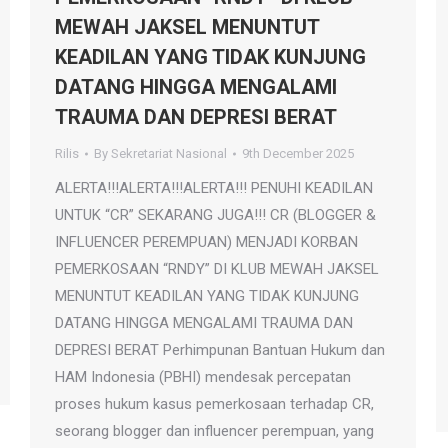
MEWAH JAKSEL MENUNTUT
KEADILAN YANG TIDAK KUNJUNG
DATANG HINGGA MENGALAMI
TRAUMA DAN DEPRESI BERAT
Rilis
By
Sekretariat Nasional
9th December 2025
ALERTA!!!ALERTA!!!ALERTA!!! PENUHI KEADILAN
UNTUK “CR” SEKARANG JUGA!!! CR (BLOGGER &
INFLUENCER PEREMPUAN) MENJADI KORBAN
PEMERKOSAAN “RNDY” DI KLUB MEWAH JAKSEL
MENUNTUT KEADILAN YANG TIDAK KUNJUNG
DATANG HINGGA MENGALAMI TRAUMA DAN
DEPRESI BERAT Perhimpunan Bantuan Hukum dan
HAM Indonesia (PBHI) mendesak percepatan
proses hukum kasus pemerkosaan terhadap CR,
seorang blogger dan influencer perempuan, yang