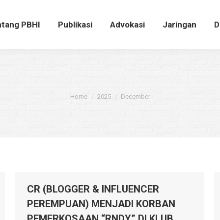
ntang PBHI
Publikasi
Advokasi
Jaringan
tang PBHI
Publikasi
Advokasi
Jaringan
D
You are here:
Home
2025
December
CR (BLOGGER & INFLUENCER
PEREMPUAN) MENJADI KORBAN
PEMERKOSAAN “RNDY” DI KLUB